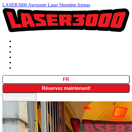
LASER3000 Awesome Laser Shooting Arenas
Tarifs
Formules
Emplacements
Chèque cadeau
FAQ
Contact
FR
Réservez maintenant!
Open main menu